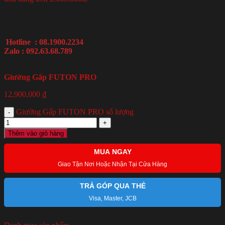
Hotline : 08.1900.2234
Zalo : 092.63.68.789
Giường Gấp FUTON PRO
12,900,000
₫
Giường Gấp FUTON PRO số lượng
Thêm vào giỏ hàng
MUA NGAY
Giao Tận Nơi Hoặc Nhận Tại Cửa Hàng
TRẢ GÓP QUA THẺ
Visa, Master, JCB