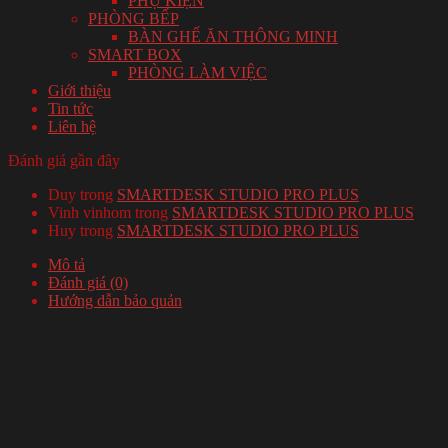
PHỤ KIỆN
PHÒNG BẾP
BÀN GHẾ ĂN THÔNG MINH
SMART BOX
PHÒNG LÀM VIỆC
Giới thiệu
Tin tức
Liên hệ
Đánh giá gần đây
Duy
trong
SMARTDESK STUDIO PRO PLUS
Vinh vinhom
trong
SMARTDESK STUDIO PRO PLUS
Huy
trong
SMARTDESK STUDIO PRO PLUS
Mô tả
Đánh giá (0)
Hướng dẫn bảo quản