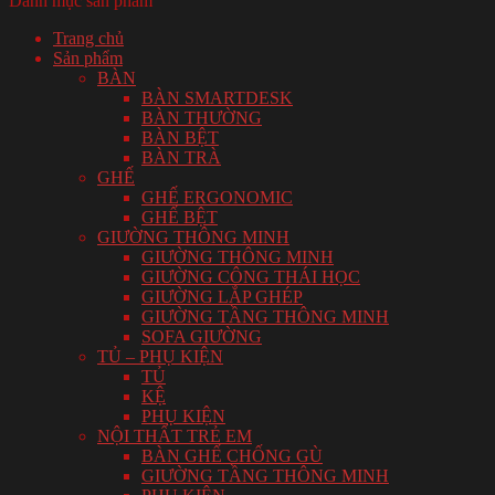
Danh mục sản phẩm
Trang chủ
Sản phẩm
BÀN
BÀN SMARTDESK
BÀN THƯỜNG
BÀN BỆT
BÀN TRÀ
GHẾ
GHẾ ERGONOMIC
GHẾ BỆT
GIƯỜNG THÔNG MINH
GIƯỜNG THÔNG MINH
GIƯỜNG CÔNG THÁI HỌC
GIƯỜNG LẮP GHÉP
GIƯỜNG TẦNG THÔNG MINH
SOFA GIƯỜNG
TỦ – PHỤ KIỆN
TỦ
KỆ
PHỤ KIỆN
NỘI THẤT TRẺ EM
BÀN GHẾ CHỐNG GÙ
GIƯỜNG TẦNG THÔNG MINH