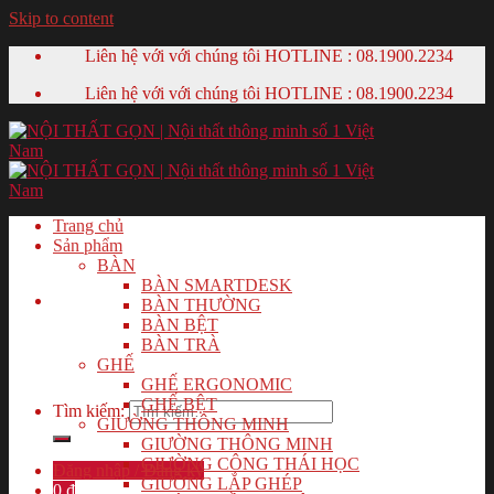
Skip to content
Liên hệ với với chúng tôi HOTLINE :
08.1900.2234
Liên hệ với với chúng tôi HOTLINE :
08.1900.2234
Trang chủ
Sản phẩm
BÀN
BÀN SMARTDESK
BÀN THƯỜNG
BÀN BỆT
BÀN TRÀ
GHẾ
GHẾ ERGONOMIC
GHẾ BỆT
Tìm kiếm:
GIƯỜNG THÔNG MINH
GIƯỜNG THÔNG MINH
GIƯỜNG CÔNG THÁI HỌC
Đăng nhập / Đăng ký
GIƯỜNG LẮP GHÉP
0
₫