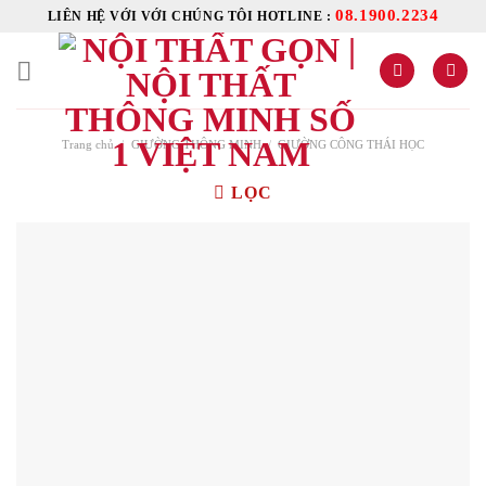
Skip
08.1900.2234
LIÊN HỆ VỚI VỚI CHÚNG TÔI HOTLINE :
to
content
Trang chủ
/
GIƯỜNG THÔNG MINH
/
GIƯỜNG CÔNG THÁI HỌC
LỌC