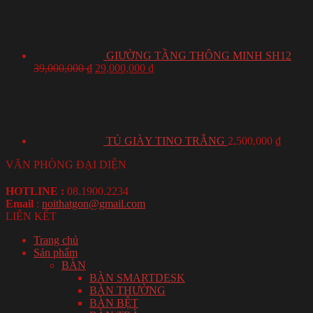
GIƯỜNG TẦNG THÔNG MINH SH12
39,000,000
₫
29,000,000
₫
TỦ GIÀY TINO TRẮNG
2,500,000
₫
VĂN PHÒNG ĐẠI DIỆN
HOTLINE :
08.1900.2234
Email
:
noithatgon@gmail.com
LIÊN KẾT
Trang chủ
Sản phẩm
BÀN
BÀN SMARTDESK
BÀN THƯỜNG
BÀN BỆT