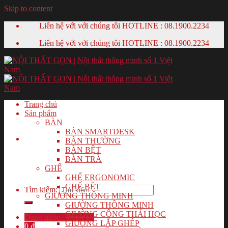
Skip to content
Liên hệ với với chúng tôi HOTLINE :
08.1900.2234
Liên hệ với với chúng tôi HOTLINE :
08.1900.2234
Trang chủ
Sản phẩm
BÀN
BÀN SMARTDESK
BÀN THƯỜNG
BÀN BỆT
BÀN TRÀ
GHẾ
GHẾ ERGONOMIC
GHẾ BỆT
Tìm kiếm:
GIƯỜNG THÔNG MINH
GIƯỜNG THÔNG MINH
GIƯỜNG CÔNG THÁI HỌC
Đăng nhập / Đăng ký
GIƯỜNG LẮP GHÉP
0
₫