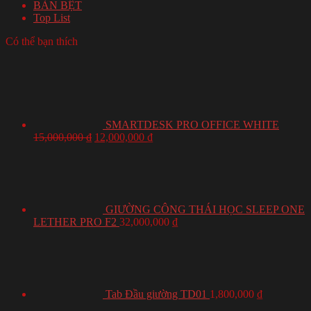
BÀN BỆT
Top List
Có thể bạn thích
SMARTDESK PRO OFFICE WHITE
15,000,000
₫
12,000,000
₫
GIƯỜNG CÔNG THÁI HỌC SLEEP ONE
LETHER PRO F2
32,000,000
₫
Tab Đầu giường TD01
1,800,000
₫