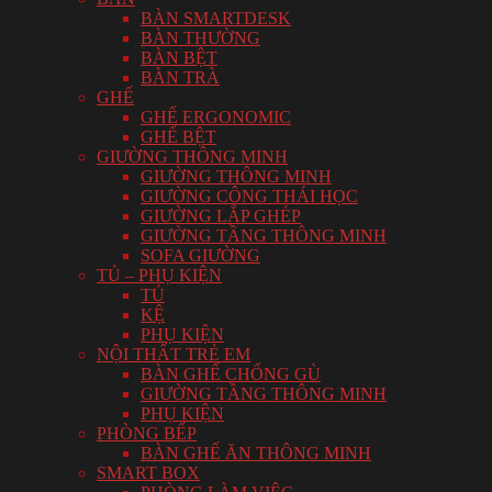
BÀN SMARTDESK
BÀN THƯỜNG
BÀN BỆT
BÀN TRÀ
GHẾ
GHẾ ERGONOMIC
GHẾ BỆT
GIƯỜNG THÔNG MINH
GIƯỜNG THÔNG MINH
GIƯỜNG CÔNG THÁI HỌC
GIƯỜNG LẮP GHÉP
GIƯỜNG TẦNG THÔNG MINH
SOFA GIƯỜNG
TỦ – PHỤ KIỆN
TỦ
KỆ
PHỤ KIỆN
NỘI THẤT TRẺ EM
BÀN GHẾ CHỐNG GÙ
GIƯỜNG TẦNG THÔNG MINH
PHỤ KIỆN
PHÒNG BẾP
BÀN GHẾ ĂN THÔNG MINH
SMART BOX