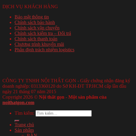
DỊCH VỤ KHÁCH HÀNG
Bảo mật thông tin
Chính sách bảo hành
Chính sách vận chuyển
Chính sách kiểm tra – Đổi trả
Chính sách thanh toán
Chương trình khuyến mãi
Phân định trách nhiệm logistics
CÔNG TY TNHH NỘI THẤT GỌN - Giấy chứng nhận đăng ký
doanh nghiệp: 0313360120 do Sở KH-ĐT TP.HCM cấp lần đầu
ngày 21 tháng 07 năm 2015
Copyright 2026 ©
Nội thất gọn - Một sản phẩm của
noithatgon.com
Tìm kiếm:
Trang chủ
Sản phẩm
BÀN