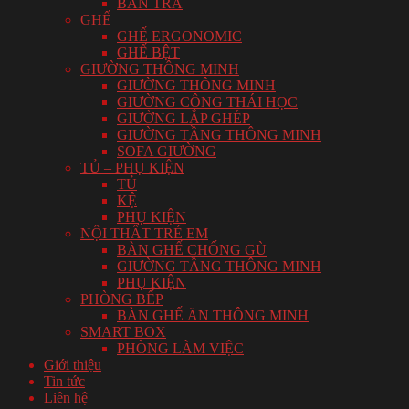
BÀN TRÀ
GHẾ
GHẾ ERGONOMIC
GHẾ BỆT
GIƯỜNG THÔNG MINH
GIƯỜNG THÔNG MINH
GIƯỜNG CÔNG THÁI HỌC
GIƯỜNG LẮP GHÉP
GIƯỜNG TẦNG THÔNG MINH
SOFA GIƯỜNG
TỦ – PHỤ KIỆN
TỦ
KỆ
PHỤ KIỆN
NỘI THẤT TRẺ EM
BÀN GHẾ CHỐNG GÙ
GIƯỜNG TẦNG THÔNG MINH
PHỤ KIỆN
PHÒNG BẾP
BÀN GHẾ ĂN THÔNG MINH
SMART BOX
PHÒNG LÀM VIỆC
Giới thiệu
Tin tức
Liên hệ