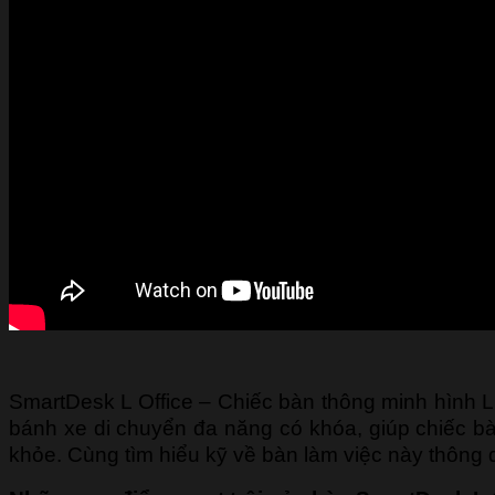
SmartDesk L Office – Chiếc bàn thông minh hình L 
bánh xe di chuyển đa năng có khóa, giúp chiếc bàn
khỏe. Cùng tìm hiểu kỹ về bàn làm việc này thông q