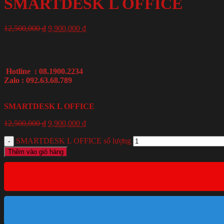
SMARTDESK L OFFICE
12,500,000
₫
9,900,000
₫
Hotline : 08.1900.2234
Zalo : 092.63.68.789
SMARTDESK L OFFICE
12,500,000
₫
9,900,000
₫
SMARTDESK L OFFICE số lượng
Thêm vào giỏ hàng