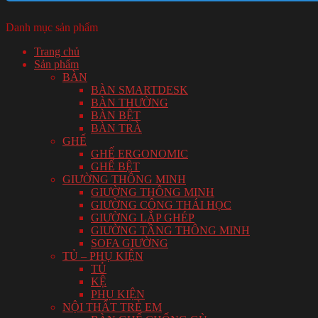
Danh mục sản phẩm
Trang chủ
Sản phẩm
BÀN
BÀN SMARTDESK
BÀN THƯỜNG
BÀN BỆT
BÀN TRÀ
GHẾ
GHẾ ERGONOMIC
GHẾ BỆT
GIƯỜNG THÔNG MINH
GIƯỜNG THÔNG MINH
GIƯỜNG CÔNG THÁI HỌC
GIƯỜNG LẮP GHÉP
GIƯỜNG TẦNG THÔNG MINH
SOFA GIƯỜNG
TỦ – PHỤ KIỆN
TỦ
KỆ
PHỤ KIỆN
NỘI THẤT TRẺ EM