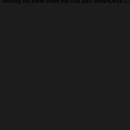
Những ưu điểm vượt trội của bàn SmartDesk L 