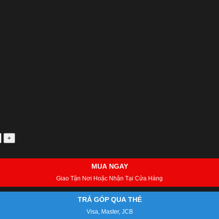
MUA NGAY
Giao Tận Nơi Hoặc Nhận Tại Cửa Hàng
TRẢ GÓP QUA THẺ
Visa, Master, JCB