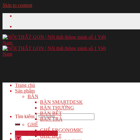
Skip to content
Trang chủ
Sản phẩm
BÀN
BÀN SMARTDESK
BÀN THƯỜNG
BÀN BỆT
Tìm kiếm:
BÀN TRÀ
GHẾ
GHẾ ERGONOMIC
Đăng nhập / Đăng ký
GHẾ BỆT
0
₫