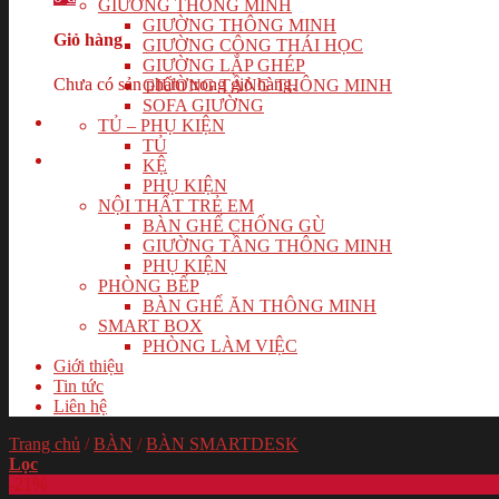
GIƯỜNG THÔNG MINH
GIƯỜNG THÔNG MINH
Giỏ hàng
GIƯỜNG CÔNG THÁI HỌC
GIƯỜNG LẮP GHÉP
Chưa có sản phẩm trong giỏ hàng.
GIƯỜNG TẦNG THÔNG MINH
SOFA GIƯỜNG
TỦ – PHỤ KIỆN
TỦ
KỆ
PHỤ KIỆN
NỘI THẤT TRẺ EM
BÀN GHẾ CHỐNG GÙ
GIƯỜNG TẦNG THÔNG MINH
PHỤ KIỆN
PHÒNG BẾP
BÀN GHẾ ĂN THÔNG MINH
SMART BOX
PHÒNG LÀM VIỆC
Giới thiệu
Tin tức
Liên hệ
Trang chủ
/
BÀN
/
BÀN SMARTDESK
Lọc
-21%