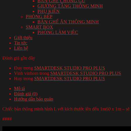
BÀN GHẾ CHỐNG GÙ
GIƯỜNG TẦNG THÔNG MINH
PHỤ KIỆN
PHÒNG BẾP
BÀN GHẾ ĂN THÔNG MINH
SMART BOX
PHÒNG LÀM VIỆC
Giới thiệu
Tin tức
Liên hệ
Đánh giá gần đây
Duy
trong
SMARTDESK STUDIO PRO PLUS
Vinh vinhom
trong
SMARTDESK STUDIO PRO PLUS
Huy
trong
SMARTDESK STUDIO PRO PLUS
Mô tả
Đánh giá (0)
Hướng dẫn bảo quản
Chiếc bàn thông minh hình L với kích thước lên đến 1m60 x 1m – sẽ l
####