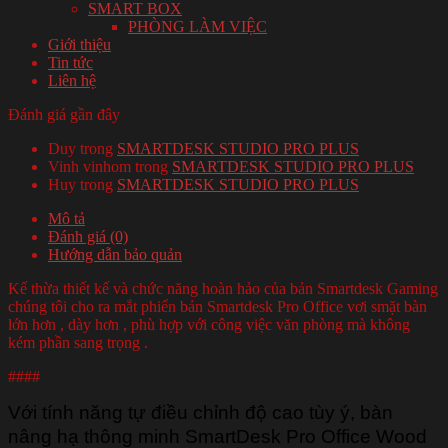
SMART BOX
PHÒNG LÀM VIỆC
Giới thiệu
Tin tức
Liên hệ
Đánh giá gần đây
Duy
trong
SMARTDESK STUDIO PRO PLUS
Vinh vinhom
trong
SMARTDESK STUDIO PRO PLUS
Huy
trong
SMARTDESK STUDIO PRO PLUS
Mô tả
Đánh giá (0)
Hướng dẫn bảo quản
Kế thừa thiết kế và chức năng hoàn hảo của bản Smartdesk Gaming
chúng tôi cho ra mắt phiển bản Smartdesk Pro Office vơi smặt bàn
lớn hơn , dày hơn , phù hợp với công việc văn phòng mà không
kém phần sang trọng .
####
Với tính năng tự điều chỉnh độ cao tùy ý, bàn
nâng hạ thông minh SmartDesk Pro Office Wood