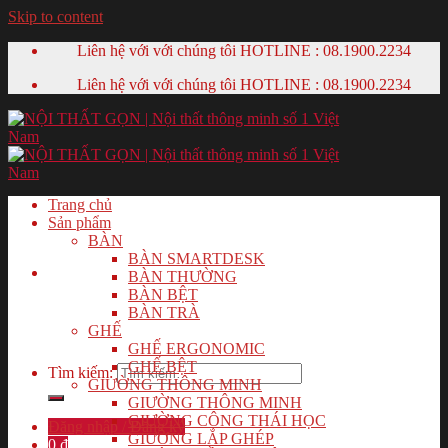
Skip to content
Liên hệ với với chúng tôi HOTLINE :
08.1900.2234
Liên hệ với với chúng tôi HOTLINE :
08.1900.2234
Trang chủ
Sản phẩm
BÀN
BÀN SMARTDESK
BÀN THƯỜNG
BÀN BỆT
BÀN TRÀ
GHẾ
GHẾ ERGONOMIC
GHẾ BỆT
Tìm kiếm:
GIƯỜNG THÔNG MINH
GIƯỜNG THÔNG MINH
GIƯỜNG CÔNG THÁI HỌC
Đăng nhập / Đăng ký
GIƯỜNG LẮP GHÉP
0
₫