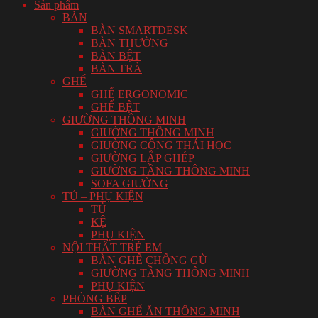
Sản phẩm
BÀN
BÀN SMARTDESK
BÀN THƯỜNG
BÀN BỆT
BÀN TRÀ
GHẾ
GHẾ ERGONOMIC
GHẾ BỆT
GIƯỜNG THÔNG MINH
GIƯỜNG THÔNG MINH
GIƯỜNG CÔNG THÁI HỌC
GIƯỜNG LẮP GHÉP
GIƯỜNG TẦNG THÔNG MINH
SOFA GIƯỜNG
TỦ – PHỤ KIỆN
TỦ
KỆ
PHỤ KIỆN
NỘI THẤT TRẺ EM
BÀN GHẾ CHỐNG GÙ
GIƯỜNG TẦNG THÔNG MINH
PHỤ KIỆN
PHÒNG BẾP
BÀN GHẾ ĂN THÔNG MINH