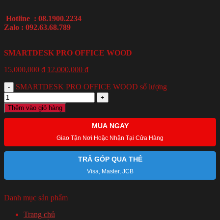
Hotline : 08.1900.2234
Zalo : 092.63.68.789
SMARTDESK PRO OFFICE WOOD
15,000,000
₫
12,000,000
₫
SMARTDESK PRO OFFICE WOOD số lượng
Thêm vào giỏ hàng
MUA NGAY
Giao Tận Nơi Hoặc Nhận Tại Cửa Hàng
TRẢ GÓP QUA THẺ
Visa, Master, JCB
Danh mục sản phẩm
Trang chủ