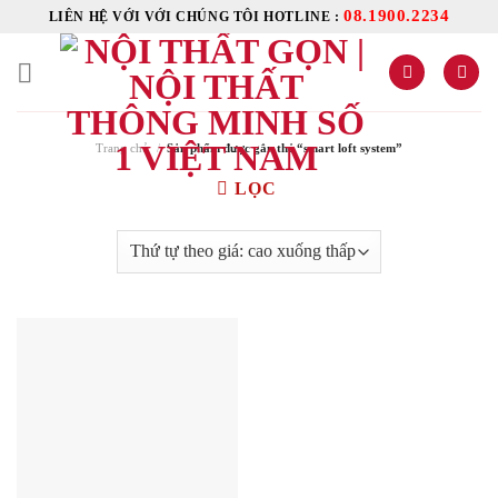
Skip
08.1900.2234
LIÊN HỆ VỚI VỚI CHÚNG TÔI HOTLINE :
to
content
Trang chủ
/
Sản phẩm được gắn thẻ “smart loft system”
LỌC