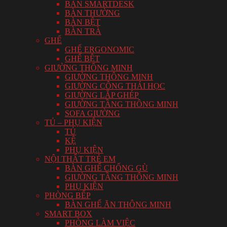
BÀN SMARTDESK
BÀN THƯỜNG
BÀN BỆT
BÀN TRÀ
GHẾ
GHẾ ERGONOMIC
GHẾ BỆT
GIƯỜNG THÔNG MINH
GIƯỜNG THÔNG MINH
GIƯỜNG CÔNG THÁI HỌC
GIƯỜNG LẮP GHÉP
GIƯỜNG TẦNG THÔNG MINH
SOFA GIƯỜNG
TỦ – PHỤ KIỆN
TỦ
KỆ
PHỤ KIỆN
NỘI THẤT TRẺ EM
BÀN GHẾ CHỐNG GÙ
GIƯỜNG TẦNG THÔNG MINH
PHỤ KIỆN
PHÒNG BẾP
BÀN GHẾ ĂN THÔNG MINH
SMART BOX
PHÒNG LÀM VIỆC