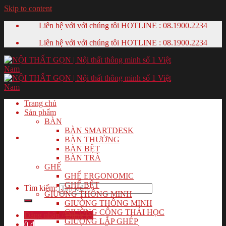
Skip to content
Liên hệ với với chúng tôi HOTLINE :
08.1900.2234
Liên hệ với với chúng tôi HOTLINE :
08.1900.2234
Trang chủ
Sản phẩm
BÀN
BÀN SMARTDESK
BÀN THƯỜNG
BÀN BỆT
BÀN TRÀ
GHẾ
GHẾ ERGONOMIC
GHẾ BỆT
Tìm kiếm:
GIƯỜNG THÔNG MINH
GIƯỜNG THÔNG MINH
GIƯỜNG CÔNG THÁI HỌC
Đăng nhập / Đăng ký
GIƯỜNG LẮP GHÉP
0
₫