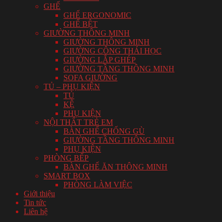
GHẾ
GHẾ ERGONOMIC
GHẾ BỆT
GIƯỜNG THÔNG MINH
GIƯỜNG THÔNG MINH
GIƯỜNG CÔNG THÁI HỌC
GIƯỜNG LẮP GHÉP
GIƯỜNG TẦNG THÔNG MINH
SOFA GIƯỜNG
TỦ – PHỤ KIỆN
TỦ
KỆ
PHỤ KIỆN
NỘI THẤT TRẺ EM
BÀN GHẾ CHỐNG GÙ
GIƯỜNG TẦNG THÔNG MINH
PHỤ KIỆN
PHÒNG BẾP
BÀN GHẾ ĂN THÔNG MINH
SMART BOX
PHÒNG LÀM VIỆC
Giới thiệu
Tin tức
Liên hệ