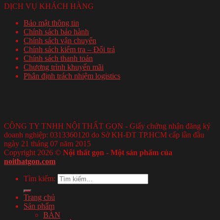
DỊCH VỤ KHÁCH HÀNG
Bảo mật thông tin
Chính sách bảo hành
Chính sách vận chuyển
Chính sách kiểm tra – Đổi trả
Chính sách thanh toán
Chương trình khuyến mãi
Phân định trách nhiệm logistics
CÔNG TY TNHH NỘI THẤT GỌN - Giấy chứng nhận đăng ký
doanh nghiệp: 0313360120 do Sở KH-ĐT TP.HCM cấp lần đầu
ngày 21 tháng 07 năm 2015
Copyright 2026 ©
Nội thất gọn - Một sản phẩm của
noithatgon.com
Tìm kiếm:
Trang chủ
Sản phẩm
BÀN