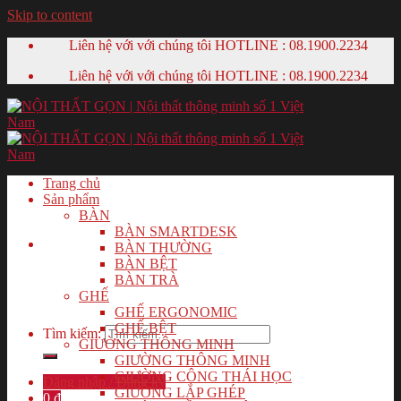
Skip to content
Liên hệ với với chúng tôi HOTLINE :
08.1900.2234
Liên hệ với với chúng tôi HOTLINE :
08.1900.2234
Trang chủ
Sản phẩm
BÀN
BÀN SMARTDESK
BÀN THƯỜNG
BÀN BỆT
BÀN TRÀ
GHẾ
GHẾ ERGONOMIC
GHẾ BỆT
Tìm kiếm:
GIƯỜNG THÔNG MINH
GIƯỜNG THÔNG MINH
GIƯỜNG CÔNG THÁI HỌC
Đăng nhập / Đăng ký
GIƯỜNG LẮP GHÉP
0
₫