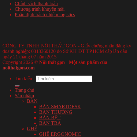
Chính sách thanh toán
Chương trình khuyến mãi
Phân định trách nhiệm logistics
CÔNG TY TNHH NỘI THẤT GỌN - Giấy chứng nhận đăng ký
doanh nghiệp: 0313360120 do Sở KH-ĐT TP.HCM cấp lần đầu
ngày 21 tháng 07 năm 2015
Copyright 2026 ©
Nội thất gọn - Một sản phẩm của
noithatgon.com
Tìm kiếm:
Trang chủ
Sản phẩm
BÀN
BÀN SMARTDESK
BÀN THƯỜNG
BÀN BỆT
BÀN TRÀ
GHẾ
GHẾ ERGONOMIC