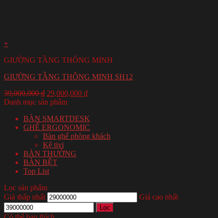
+
GIƯỜNG TẦNG THÔNG MINH
GIƯỜNG TẦNG THÔNG MINH SH12
39,000,000
₫
29,000,000
₫
Danh mục sản phẩm
BÀN SMARTDESK
GHẾ ERGONOMIC
Bàn ghế phòng khách
Kệ tivi
BÀN THƯỜNG
BÀN BỆT
Top List
Lọc sản phẩm
Giá thấp nhất
Giá cao nhất
Lọc
Có thể bạn thích