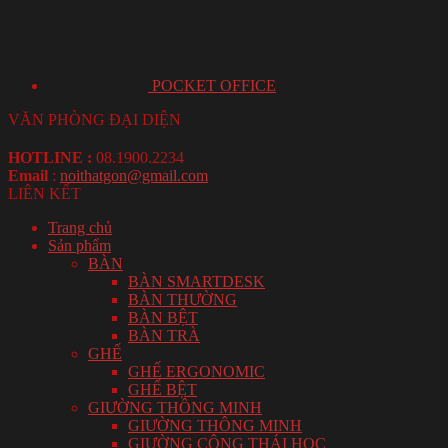
POCKET OFFICE
VĂN PHÒNG ĐẠI DIỆN
HOTLINE :
08.1900.2234
Email
:
noithatgon@gmail.com
LIÊN KẾT
Trang chủ
Sản phẩm
BÀN
BÀN SMARTDESK
BÀN THƯỜNG
BÀN BỆT
BÀN TRÀ
GHẾ
GHẾ ERGONOMIC
GHẾ BỆT
GIƯỜNG THÔNG MINH
GIƯỜNG THÔNG MINH
GIƯỜNG CÔNG THÁI HỌC