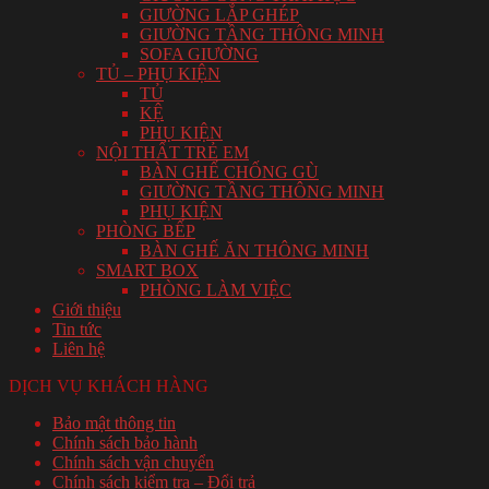
GIƯỜNG LẮP GHÉP
GIƯỜNG TẦNG THÔNG MINH
SOFA GIƯỜNG
TỦ – PHỤ KIỆN
TỦ
KỆ
PHỤ KIỆN
NỘI THẤT TRẺ EM
BÀN GHẾ CHỐNG GÙ
GIƯỜNG TẦNG THÔNG MINH
PHỤ KIỆN
PHÒNG BẾP
BÀN GHẾ ĂN THÔNG MINH
SMART BOX
PHÒNG LÀM VIỆC
Giới thiệu
Tin tức
Liên hệ
DỊCH VỤ KHÁCH HÀNG
Bảo mật thông tin
Chính sách bảo hành
Chính sách vận chuyển
Chính sách kiểm tra – Đổi trả