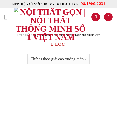
Skip
08.1900.2234
LIÊN HỆ VỚI VỚI CHÚNG TÔI HOTLINE :
to
content
Trang chủ
/
Sản phẩm được gắn thẻ “giường tầng cho chung cư”
LỌC