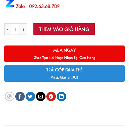
Zalo : 092.63.68.789
SMARTKID DESK DUO PRO số lượng
THÊM VÀO GIỎ HÀNG
MUA NGAY
Giao Tận Nơi Hoặc Nhận Tại Cửa Hàng
TRẢ GÓP QUA THẺ
Visa, Master, JCB