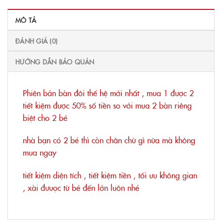
MÔ TẢ
ĐÁNH GIÁ (0)
HƯỚNG DẪN BẢO QUẢN
Phiên bản bàn đôi thế hệ mới nhất , mua 1 được 2
tiết kiệm được 50% số tiền so với mua 2 bàn riêng
biệt cho 2 bé
nhà bạn có 2 bé thì còn chân chừ gì nữa mà không
mua ngay
tiết kiệm diện tích , tiết kiệm tiền , tối ưu không gian
, xài đưuọc từ bé đến lớn luôn nhé