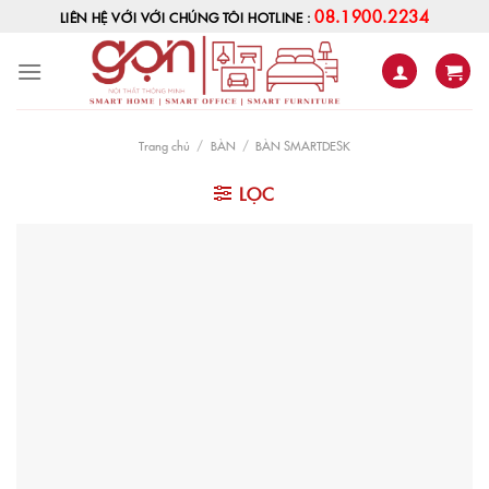
Skip
08.1900.2234
LIÊN HỆ VỚI VỚI CHÚNG TÔI HOTLINE :
to
content
Trang chủ
/
BÀN
/
BÀN SMARTDESK
LỌC