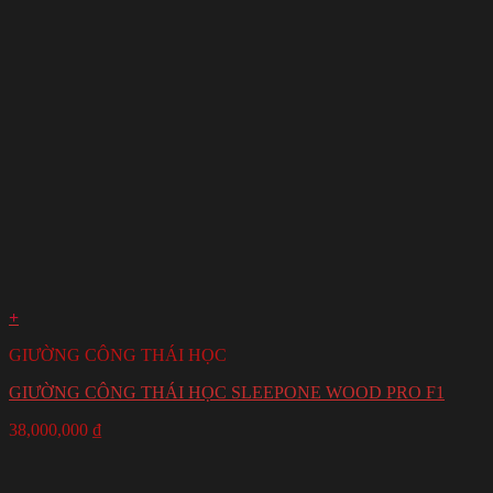
+
GIƯỜNG CÔNG THÁI HỌC
GIƯỜNG CÔNG THÁI HỌC SLEEPONE WOOD PRO F1
38,000,000
₫