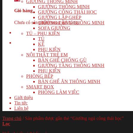
GIƯỜNG THÔNG MINH
GIƯỜNG THÔNG MINH
Giỏ hàng
GIƯỜNG CÔNG THÁI HỌC
GIƯỜNG LẮP GHÉP
Chưa có sản phẩm trong giỏ hàng.
GIƯỜNG TẦNG THÔNG MINH
SOFA GIƯỜNG
TỦ – PHỤ KIỆN
TỦ
KỆ
PHỤ KIỆN
NỘI THẤT TRẺ EM
BÀN GHẾ CHỐNG GÙ
GIƯỜNG TẦNG THÔNG MINH
PHỤ KIỆN
PHÒNG BẾP
BÀN GHẾ ĂN THÔNG MINH
SMART BOX
PHÒNG LÀM VIỆC
Giới thiệu
Tin tức
Liên hệ
Trang chủ
/
Sản phẩm được gắn thẻ “Giường ngủ công thái học”
Lọc