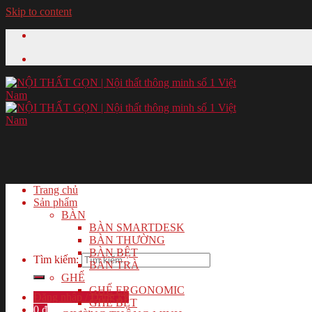
Skip to content
Trang chủ
Sản phẩm
BÀN
BÀN SMARTDESK
BÀN THƯỜNG
BÀN BỆT
Tìm kiếm:
BÀN TRÀ
GHẾ
GHẾ ERGONOMIC
Đăng nhập / Đăng ký
GHẾ BỆT
0
₫