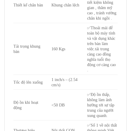
tiết kiệm không
Thiết kế chân bàn
Khung chân lệch
gian , thâm mỹ
cao , tránh vướng
chân khi ngồi .
✅Thoải mái để
toàn bộ máy tính
và vật dụng khác
trên bàn làm
Tải trọng khung
160 Kgs
việc.tải trọng
bàn
càng cao đồng
nghĩa tuổi thọ
động cơ càng cao
.
1 inch/s – (2.54
Tốc độ lên xuống
cm/s)
✅Độ ồn thấp,
không làm ảnh
Độ ồn khi hoạt
<50 DB
hưởng tới sự tập
động
trung của người
xung quanh.
✅Số 1 về nội thất
Thương hiệu
Nội thất GỌN
thông minh Việt