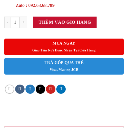
Zalo : 092.63.68.789
SMARTKIDS DESK GRAY số lượng
THÊM VÀO GIỎ HÀNG
MUA NGAY
Giao Tận Nơi Hoặc Nhận Tại Cửa Hàng
TRẢ GÓP QUA THẺ
Visa, Master, JCB