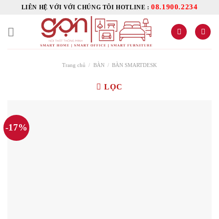
Skip
08.1900.2234
LIÊN HỆ VỚI VỚI CHÚNG TÔI HOTLINE :
to
content
Trang chủ
/
BÀN
/
BÀN SMARTDESK
LỌC
-17%