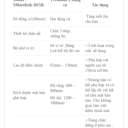
SMartKids DESK
cơ
Tác dụng
Tăng tuổi thọ
Số động cơ (Motor)
Hai động cơ
cho bàn
Chân 3 nhịp ,
Thiết kế chân sắt
chống ồn
04 vị trí ,Bảng
✅Linh hoạt trong
Bộ nhớ vị trí
Led hiể thị độ cao
việc sử dụng
✅Phù hợp với
Cao độ điều chỉnh
65mm – 130mm
người cao từ
150cm trở lên.
✅Khung bàn có
thể phù hợp và có
Độ rộng: 600 –
thể lắp tốt với bất
800mm
Kích thước mặt bàn
cứ tấm mặt bàn
phù hợp
Độ dài: 1200 –
nào. Cho không
1800mm
gian làm việc
thêm thoải mái.
✅Dạng chân
đứng ở phía sau ,