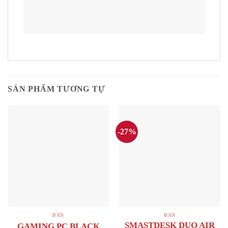
SẢN PHẨM TƯƠNG TỰ
-27%
BÀN
BÀN
SMASTDESK DUO AIR
GAMING PC BLACK