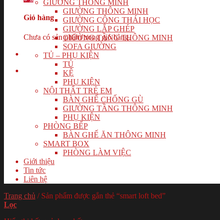
GIƯỜNG THÔNG MINH
GIƯỜNG THÔNG MINH
Giỏ hàng
GIƯỜNG CÔNG THÁI HỌC
GIƯỜNG LẮP GHÉP
Chưa có sản phẩm trong giỏ hàng.
GIƯỜNG TẦNG THÔNG MINH
SOFA GIƯỜNG
TỦ – PHỤ KIỆN
TỦ
KỆ
PHỤ KIỆN
NỘI THẤT TRẺ EM
BÀN GHẾ CHỐNG GÙ
GIƯỜNG TẦNG THÔNG MINH
PHỤ KIỆN
PHÒNG BẾP
BÀN GHẾ ĂN THÔNG MINH
SMART BOX
PHÒNG LÀM VIỆC
Giới thiệu
Tin tức
Liên hệ
Trang chủ
/
Sản phẩm được gắn thẻ “smart loft bed”
Lọc