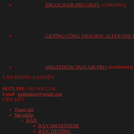
ERGOCHAIR PRO GRAY
10,900,000
₫
GIƯỜNG CÔNG THÁI HỌC SLEEP ONE 
SMASTDESK DUO AIR PRO
30,000,000
₫
VĂN PHÒNG ĐẠI DIỆN
HOTLINE :
08.1900.2234
Email
:
noithatgon@gmail.com
LIÊN KẾT
Trang chủ
Sản phẩm
BÀN
BÀN SMARTDESK
BÀN THƯỜNG