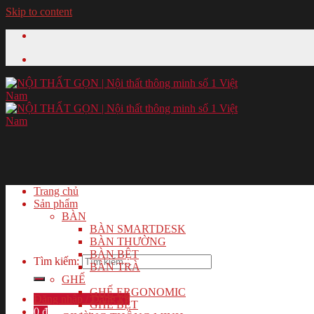
Skip to content
Trang chủ
Sản phẩm
BÀN
BÀN SMARTDESK
BÀN THƯỜNG
BÀN BỆT
Tìm kiếm:
BÀN TRÀ
GHẾ
GHẾ ERGONOMIC
Đăng nhập / Đăng ký
GHẾ BỆT
0
₫