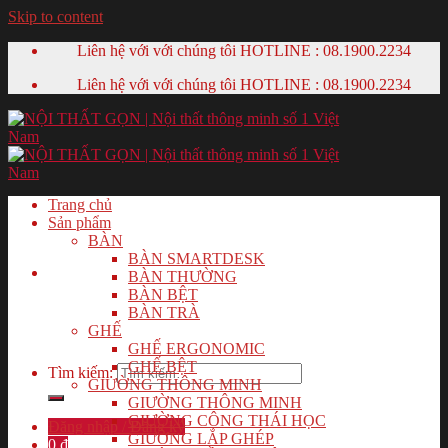
Skip to content
Liên hệ với với chúng tôi HOTLINE :
08.1900.2234
Liên hệ với với chúng tôi HOTLINE :
08.1900.2234
Trang chủ
Sản phẩm
BÀN
BÀN SMARTDESK
BÀN THƯỜNG
BÀN BỆT
BÀN TRÀ
GHẾ
GHẾ ERGONOMIC
GHẾ BỆT
Tìm kiếm:
GIƯỜNG THÔNG MINH
GIƯỜNG THÔNG MINH
GIƯỜNG CÔNG THÁI HỌC
Đăng nhập / Đăng ký
GIƯỜNG LẮP GHÉP
0
₫