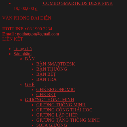
COMBO SMARTKIDS DESK PINK
19,500,000
₫
VĂN PHÒNG ĐẠI DIỆN
HOTLINE :
08.1900.2234
Email
:
noithatgon@gmail.com
LIÊN KẾT
Trang chủ
Sản phẩm
BÀN
BÀN SMARTDESK
BÀN THƯỜNG
BÀN BỆT
BÀN TRÀ
GHẾ
GHẾ ERGONOMIC
GHẾ BỆT
GIƯỜNG THÔNG MINH
GIƯỜNG THÔNG MINH
GIƯỜNG CÔNG THÁI HỌC
GIƯỜNG LẮP GHÉP
GIƯỜNG TẦNG THÔNG MINH
SOFA GIƯỜNG