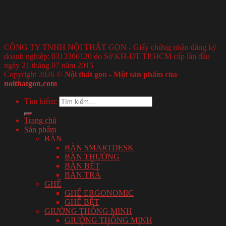
CÔNG TY TNHH NỘI THẤT GỌN - Giấy chứng nhận đăng ký
doanh nghiệp: 0313360120 do Sở KH-ĐT TP.HCM cấp lần đầu
ngày 21 tháng 07 năm 2015
Copyright 2026 ©
Nội thất gọn - Một sản phẩm của
noithatgon.com
Tìm kiếm:
Trang chủ
Sản phẩm
BÀN
BÀN SMARTDESK
BÀN THƯỜNG
BÀN BỆT
BÀN TRÀ
GHẾ
GHẾ ERGONOMIC
GHẾ BỆT
GIƯỜNG THÔNG MINH
GIƯỜNG THÔNG MINH