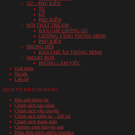
TỦ – PHỤ KIỆN
TỦ
KỆ
PHỤ KIỆN
NỘI THẤT TRẺ EM
BÀN GHẾ CHỐNG GÙ
GIƯỜNG TẦNG THÔNG MINH
PHỤ KIỆN
PHÒNG BẾP
BÀN GHẾ ĂN THÔNG MINH
SMART BOX
PHÒNG LÀM VIỆC
Giới thiệu
Tin tức
Liên hệ
DỊCH VỤ KHÁCH HÀNG
Bảo mật thông tin
Chính sách bảo hành
Chính sách vận chuyển
Chính sách kiểm tra – Đổi trả
Chính sách thanh toán
Chương trình khuyến mãi
Phân định trách nhiệm logistics