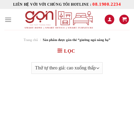
Skip
08.1900.2234
LIÊN HỆ VỚI VỚI CHÚNG TÔI HOTLINE :
to
content
Trang chủ
/
Sản phẩm được gắn thẻ “giường ngủ nâng hạ”
LỌC