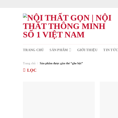
Skip
to
content
TRANG CHỦ
SẢN PHẨM
GIỚI THIỆU
TIN TỨ
Trang chủ
/
Sản phẩm được gắn thẻ “ghe bệt”
LỌC