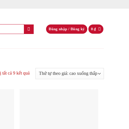
Đăng nhập / Đăng ký
0
₫
ị tất cả 9 kết quả