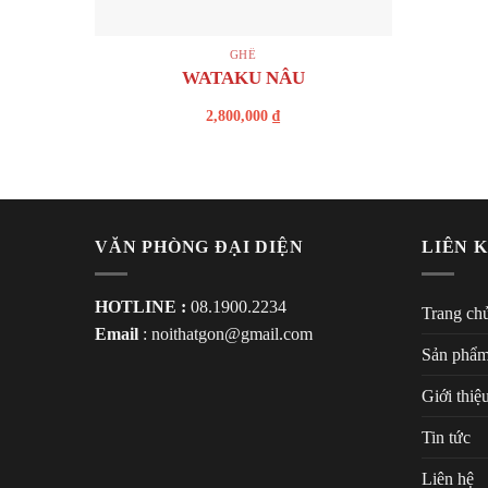
+
GHẾ
WATAKU NÂU
2,800,000
₫
VĂN PHÒNG ĐẠI DIỆN
LIÊN 
HOTLINE :
08.1900.2234
Trang ch
Email
:
noithatgon@gmail.com
Sản phẩ
Giới thiệ
Tin tức
Liên hệ