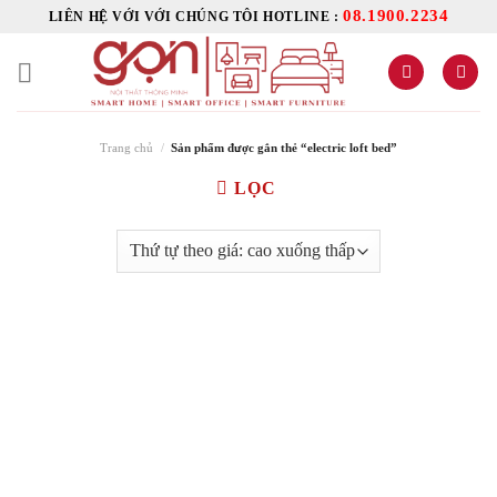
Skip
08.1900.2234
LIÊN HỆ VỚI VỚI CHÚNG TÔI HOTLINE :
to
content
Trang chủ
/
Sản phẩm được gắn thẻ “electric loft bed”
LỌC