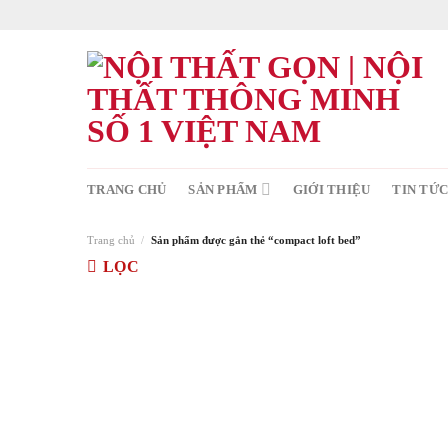
Skip
to
content
TRANG CHỦ
SẢN PHẨM
GIỚI THIỆU
TIN TỨ
Trang chủ
/
Sản phẩm được gắn thẻ “compact loft bed”
LỌC