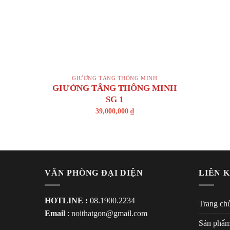
+
GIƯỜNG TẦNG THÔNG MINH
GIƯỜNG TÂNG THÔNG MINH
SG 1
39,000,000
₫
VĂN PHÒNG ĐẠI DIỆN
LIÊN 
HOTLINE :
08.1900.2234
Trang ch
Email
:
noithatgon@gmail.com
Sản phẩ