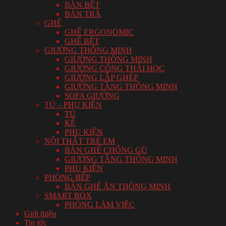
BÀN BỆT
BÀN TRÀ
GHẾ
GHẾ ERGONOMIC
GHẾ BỆT
GIƯỜNG THÔNG MINH
GIƯỜNG THÔNG MINH
GIƯỜNG CÔNG THÁI HỌC
GIƯỜNG LẮP GHÉP
GIƯỜNG TẦNG THÔNG MINH
SOFA GIƯỜNG
TỦ – PHỤ KIỆN
TỦ
KỆ
PHỤ KIỆN
NỘI THẤT TRẺ EM
BÀN GHẾ CHỐNG GÙ
GIƯỜNG TẦNG THÔNG MINH
PHỤ KIỆN
PHÒNG BẾP
BÀN GHẾ ĂN THÔNG MINH
SMART BOX
PHÒNG LÀM VIỆC
Giới thiệu
Tin tức