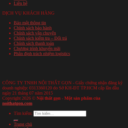
Liên hệ
DỊCH VỤ KHÁCH HÀNG
Bảo mật thông tin
Chính sách bảo hành
Chính sách vận chuyển
Chính sách kiểm tra – Đổi trả
Chính sách thanh toán
Chương trình khuyến mãi
Phân định trách nhiệm logistics
CÔNG TY TNHH NỘI THẤT GỌN - Giấy chứng nhận đăng ký
doanh nghiệp: 0313360120 do Sở KH-ĐT TP.HCM cấp lần đầu
ngày 21 tháng 07 năm 2015
Copyright 2026 ©
Nội thất gọn - Một sản phẩm của
noithatgon.com
Tìm kiếm:
Trang chủ