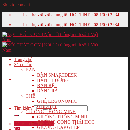
Skip to content
Liên hệ với với chúng tôi HOTLINE :
08.1900.2234
Liên hệ với với chúng tôi HOTLINE :
08.1900.2234
Trang chủ
Sản phẩm
BÀN
BÀN SMARTDESK
BÀN THƯỜNG
BÀN BỆT
BÀN TRÀ
GHẾ
GHẾ ERGONOMIC
GHẾ BỆT
Tìm kiếm:
GIƯỜNG THÔNG MINH
GIƯỜNG THÔNG MINH
GIƯỜNG CÔNG THÁI HỌC
Đăng nhập / Đăng ký
GIƯỜNG LẮP GHÉP
0
₫