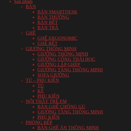
Sản phẩm
BÀN
BÀN SMARTDESK
BÀN THƯỜNG
BÀN BỆT
BÀN TRÀ
GHẾ
GHẾ ERGONOMIC
GHẾ BỆT
GIƯỜNG THÔNG MINH
GIƯỜNG THÔNG MINH
GIƯỜNG CÔNG THÁI HỌC
GIƯỜNG LẮP GHÉP
GIƯỜNG TẦNG THÔNG MINH
SOFA GIƯỜNG
TỦ – PHỤ KIỆN
TỦ
KỆ
PHỤ KIỆN
NỘI THẤT TRẺ EM
BÀN GHẾ CHỐNG GÙ
GIƯỜNG TẦNG THÔNG MINH
PHỤ KIỆN
PHÒNG BẾP
BÀN GHẾ ĂN THÔNG MINH