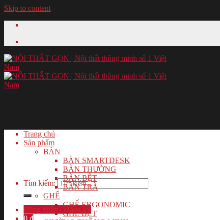
Skip to content
Trang chủ
Sản phẩm
BÀN
BÀN SMARTDESK
BÀN THƯỜNG
BÀN BỆT
Tìm kiếm:
BÀN TRÀ
GHẾ
GHẾ ERGONOMIC
Đăng nhập / Đăng ký
GHẾ BỆT
0
₫