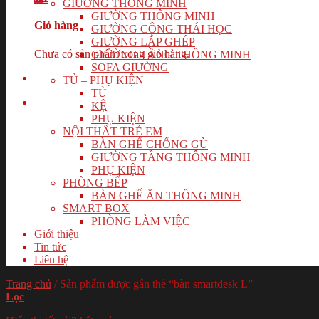
GIƯỜNG THÔNG MINH
GIƯỜNG THÔNG MINH
Giỏ hàng
GIƯỜNG CÔNG THÁI HỌC
GIƯỜNG LẮP GHÉP
Chưa có sản phẩm trong giỏ hàng.
GIƯỜNG TẦNG THÔNG MINH
SOFA GIƯỜNG
TỦ – PHỤ KIỆN
TỦ
KỆ
PHỤ KIỆN
NỘI THẤT TRẺ EM
BÀN GHẾ CHỐNG GÙ
GIƯỜNG TẦNG THÔNG MINH
PHỤ KIỆN
PHÒNG BẾP
BÀN GHẾ ĂN THÔNG MINH
SMART BOX
PHÒNG LÀM VIỆC
Giới thiệu
Tin tức
Liên hệ
Trang chủ
/
Sản phẩm được gắn thẻ “bàn smartdesk L”
Lọc