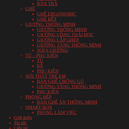
BÀN TRÀ
GHẾ
GHẾ ERGONOMIC
GHẾ BỆT
GIƯỜNG THÔNG MINH
GIƯỜNG THÔNG MINH
GIƯỜNG CÔNG THÁI HỌC
GIƯỜNG LẮP GHÉP
GIƯỜNG TẦNG THÔNG MINH
SOFA GIƯỜNG
TỦ – PHỤ KIỆN
TỦ
KỆ
PHỤ KIỆN
NỘI THẤT TRẺ EM
BÀN GHẾ CHỐNG GÙ
GIƯỜNG TẦNG THÔNG MINH
PHỤ KIỆN
PHÒNG BẾP
BÀN GHẾ ĂN THÔNG MINH
SMART BOX
PHÒNG LÀM VIỆC
Giới thiệu
Tin tức
Liên hệ