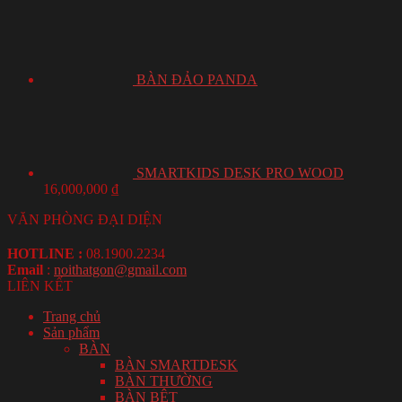
BÀN ĐẢO PANDA
SMARTKIDS DESK PRO WOOD
16,000,000
₫
VĂN PHÒNG ĐẠI DIỆN
HOTLINE :
08.1900.2234
Email
:
noithatgon@gmail.com
LIÊN KẾT
Trang chủ
Sản phẩm
BÀN
BÀN SMARTDESK
BÀN THƯỜNG
BÀN BỆT