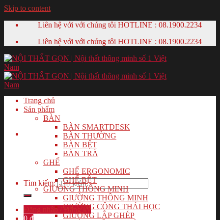
Skip to content
Liên hệ với với chúng tôi HOTLINE :
08.1900.2234
Liên hệ với với chúng tôi HOTLINE :
08.1900.2234
Trang chủ
Sản phẩm
BÀN
BÀN SMARTDESK
BÀN THƯỜNG
BÀN BỆT
BÀN TRÀ
GHẾ
GHẾ ERGONOMIC
GHẾ BỆT
Tìm kiếm:
GIƯỜNG THÔNG MINH
GIƯỜNG THÔNG MINH
GIƯỜNG CÔNG THÁI HỌC
Đăng nhập / Đăng ký
GIƯỜNG LẮP GHÉP
0
₫