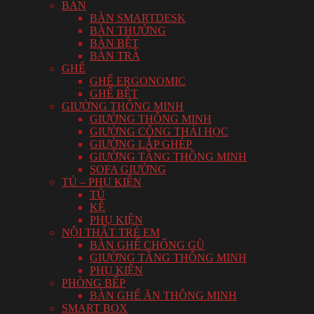
BÀN
BÀN SMARTDESK
BÀN THƯỜNG
BÀN BỆT
BÀN TRÀ
GHẾ
GHẾ ERGONOMIC
GHẾ BỆT
GIƯỜNG THÔNG MINH
GIƯỜNG THÔNG MINH
GIƯỜNG CÔNG THÁI HỌC
GIƯỜNG LẮP GHÉP
GIƯỜNG TẦNG THÔNG MINH
SOFA GIƯỜNG
TỦ – PHỤ KIỆN
TỦ
KỆ
PHỤ KIỆN
NỘI THẤT TRẺ EM
BÀN GHẾ CHỐNG GÙ
GIƯỜNG TẦNG THÔNG MINH
PHỤ KIỆN
PHÒNG BẾP
BÀN GHẾ ĂN THÔNG MINH
SMART BOX