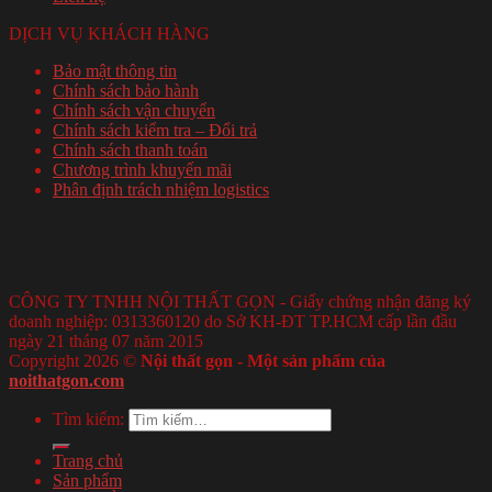
DỊCH VỤ KHÁCH HÀNG
Bảo mật thông tin
Chính sách bảo hành
Chính sách vận chuyển
Chính sách kiểm tra – Đổi trả
Chính sách thanh toán
Chương trình khuyến mãi
Phân định trách nhiệm logistics
CÔNG TY TNHH NỘI THẤT GỌN - Giấy chứng nhận đăng ký
doanh nghiệp: 0313360120 do Sở KH-ĐT TP.HCM cấp lần đầu
ngày 21 tháng 07 năm 2015
Copyright 2026 ©
Nội thất gọn - Một sản phẩm của
noithatgon.com
Tìm kiếm:
Trang chủ
Sản phẩm