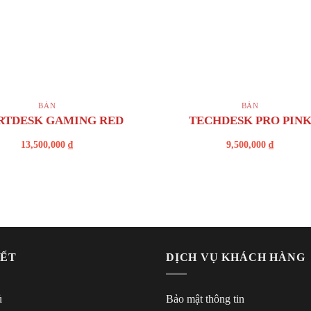
+
BÀN
BÀN
RTDESK GAMING RED
TECHDESK PRO PIN
13,500,000
₫
9,500,000
₫
KẾT
DỊCH VỤ KHÁCH HÀNG
ủ
Bảo mật thông tin