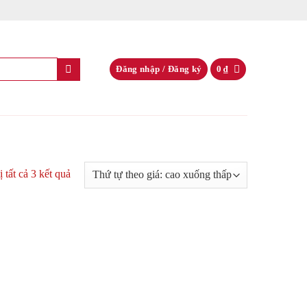
Đăng nhập / Đăng ký
0
₫
ị tất cả 3 kết quả