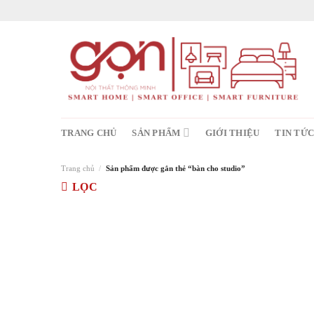
Skip
to
content
TRANG CHỦ
SẢN PHẨM
GIỚI THIỆU
TIN TỨ
Trang chủ
/
Sản phẩm được gắn thẻ “bàn cho studio”
LỌC